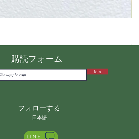
Ni
価
￥7
消費
購読フォーム
Join
フォローする
日本語
LINE