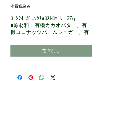
消費税込み
ﾛｰｼｸｵｰｶﾞﾆｯｸﾁｮｺｽﾄﾛﾍﾞﾘｰ 37g
■原材料：有機カカオバター、有
機ココナッツパームシュガー、有
機カシュナッツ、有機ストロベリ
ー、有機カカオパウダー、有機バ
在庫なし
ニラ
■保存方法：常温（28℃以下）
37ｇ