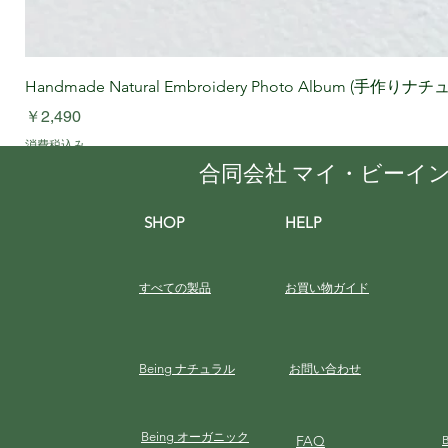
Handmade Natural Embroidery Photo Album (手作
価格
￥2,490
消費税込み
合同会社 マイ・ビーイ
SHOP
HELP
すべての製品
お買い物ガイド
Being
ナチュラル
お問い合わせ
Being
オーガニック
FAQ