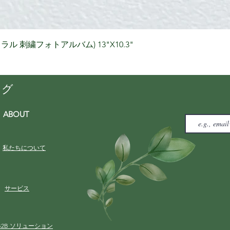
クイックビュー
りナチュラル 刺繍フォトアルバム) 13"X10.3"
ング
ABOUT
私たちについて
サービス
B2B ソリューション