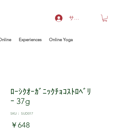
サインイン
Online
Experiences
Online Yoga
ﾛｰｼｸｵｰｶﾞﾆｯｸﾁｮｺｽﾄﾛﾍﾞﾘ
ｰ 37g
SKU： SUD017
価格
￥648