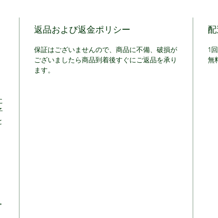
返品および返金ポリシー
配
保証はございませんので、商品に不備、破損が
1
ございましたら商品到着後すぐにご返品を承り
無
ます。
に
子
と
）
→