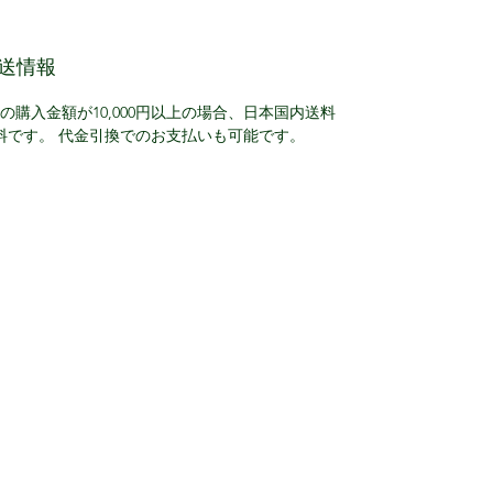
選んでいます。彼はメープ ルシロ
ップを世界中に広めた第一人者。
送情報
40年のあいだメープルシロップに
情熱を傾けつづけた、目利きとし
回の購入金額が10,000円以上の場合、日本国内送料
て有名な存在です。アレンさんは
料です。 代金引換でのお支払いも可能です。
毎年、生産者のも とに足を運び、
40年の経験を生かしたスペシャリ
ストならではの厳しい目で、色や
味をはじめ、品質をチェックしま
す。そのようにして選ばれた、そ
の年で一 番おいしいメープルシロ
ップがわたしたちの手元へやって
くるのです。