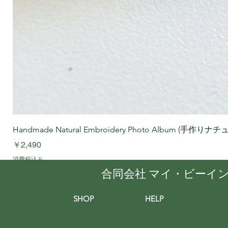
Handmade Natural Embroidery Photo Album (手作
価格
￥2,490
消費税込み
合同会社 マイ・ビーイ
SHOP
HELP