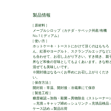
製品情報
[ 原材料 ]
メープルシロップ（カナダ・ケベック州産/有機
No.1ミディアム）
[ 使い方 ]
ホットケーキ・トーストにかけて頂くのはもちろ
ん、紅茶やヨーグルト、スクランブルエッグなど
も合わせて、お召し上がり下さい。すき焼き、親
丼など和食の甘味としてもよくあいます。きな粉
混ぜても美味しいです。
※開封後はなるべくお早めにお召し上がりくださ
い。
[ 保存方法 ]
開封前：常温、開封後：冷蔵庫にて保存
[ 製造工程 ]
糖度確認→加熱・殺菌→異物除去（ストレーナー
→充填→キャップ締め→シュリンク→充填品検品
ケース詰め→製品出荷