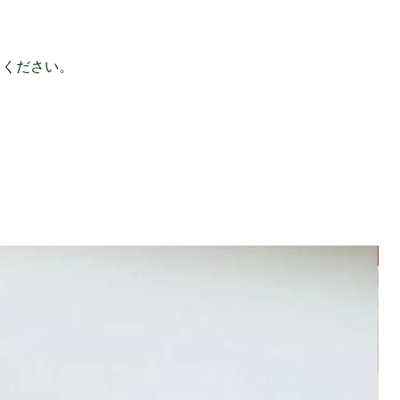
てください。
B