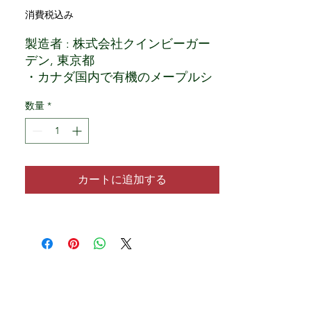
消費税込み
製造者 : 株式会社クインビーガー
デン, 東京都
・カナダ国内で有機のメープルシ
ロップを充填しました。有機JAS
数量
*
認定を取得。
・No.1ミディアムのメープルシロ
ップを使っています。
・さらりとした甘さ、ナチュラル
で奥深い味わいのメープルシロッ
カートに追加する
プは、添加物・保存料は 一切使
用しておらず、たっぷりの天然カ
リウムとカルシウムを含む、体に
優しい天然の甘味料です。
クインビーガーデンのメープルシ
ロップは、カナダ人のスペシャリ
スト、アレン・ドウデリンさんが