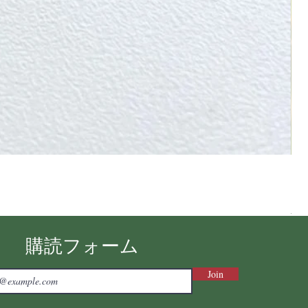
Ni
価
￥7
消費
購読フォーム
Join