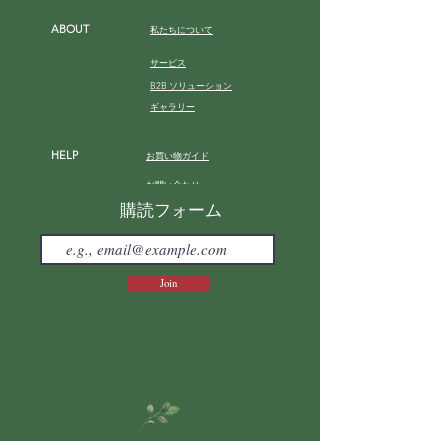
ABOUT
私たちについて
サービス
B2B ソリューション
ギャラリー
HELP
お買い物ガイド
お問い合わせ
購読フォーム
FAQ
Join