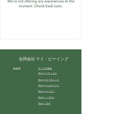
We're not offering any experiences at the
moment. Check back soon.
合同会社 マイ・ビーイング
すべての製品
SHOP
Being
ナチュラル
Being
オーガニック
Being
ベジタリアン
Being
ビーガン
Being ハラル
Being ヨギ