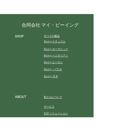
合同会社 マイ・ビーイング
すべての製品
SHOP
Being
ナチュラル
Being
オーガニック
Being
ベジタリアン
Being
ビーガン
Being ハラル
Being ヨギ
ABOUT
私たちについて
サービス
B2B ソリューション
ギャラリー