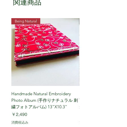
関連商品
Being Natural
Being Vegetarian
Handmade Natural Embroidery
Niigata Koshihikari Brown
Photo Album (手作りナチュラル 刺
Year (Iwafune) 新潟
繍フォトアルバム) 13"X10.3"
米, R7年 (岩船) 10 Kg
価格
価格
￥2,490
￥7,900
消費税込み
消費税込み