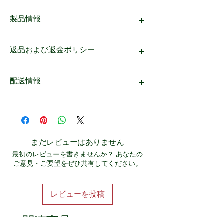
オーガニックコットン
色：ライトグレー
製品情報
販売者 野村タオル（株） 愛知
県
SDGs促進に向けた人にも地球にもやさしい
はじめのうちは多少色落ち毛羽落
返品および返金ポリシー
オーガニックコットンを使用したタオルで
ちしますので、白いものとは別に
す。 敏感な赤ちゃんのお肌にも安心。パイ
洗濯してください。
ルは肌当たりが良く、長さも丁度良いので引
保証はございませんので、商品に不備、破損
配送情報
・塩素系漂白剤は使用しないでく
っ掛かりも少ないので優しく水分を吸い取り
がございましたら商品到着後すぐにご返品を
ださい。
ます。
承ります。
1回の購入金額が10,000円以上の場合、日本
・長時間汗や水に濡れたり、浸け
国内送料無料です。 代金引換でのお支払い
たままにしますと、他のものに色
も可能です。
移りすることがありますので、ご
注意ください。
まだレビューはありません
最初のレビューを書きませんか？ あなたの
ご意見・ご要望をぜひ共有してください。
レビューを投稿