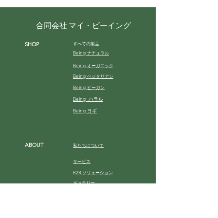
合同会社 マイ・ビーイング
すべての製品
SHOP
Being
ナチュラル
Being
オーガニック
Being
ベジタリアン
Being
ビーガン
Being ハラル
Being ヨギ
ABOUT
私たちについて
サービス
B2B ソリューション
ギャラリー
HELP
お買い物ガイド