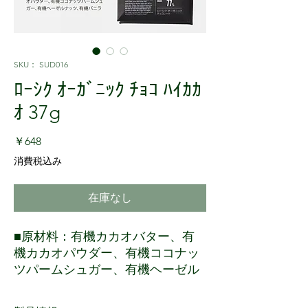
SKU： SUD016
ﾛｰｼｸ ｵｰｶﾞﾆｯｸ ﾁｮｺ ﾊｲｶｶ
ｵ 37g
価格
￥648
消費税込み
在庫なし
■原材料：有機カカオバター、有
機カカオパウダー、有機ココナッ
ツパームシュガー、有機ヘーゼル
ナッツ、有機バニラ
■保存方法：常温（28℃以下）