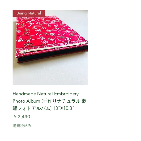
Being Natural
Being Vegetarian
Handmade Natural Embroidery
Niigata Koshihikari Brown
Photo Album (手作りナチュラル 刺
Year (Iwafune) 新潟
繍フォトアルバム) 13"X10.3"
米, R7年 (岩船) 10 Kg
価格
価格
￥2,490
￥7,900
消費税込み
消費税込み