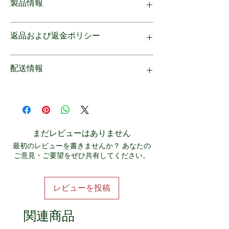
製品情報
37ｇ
原産国 エストニア
北欧・エストニアから届いたチョコレート
輸入者 （株）トレテス 兵庫県
返品および返金ポリシー
EUオーガニック取得。完全ビーガン仕様。
原材料はすべて有機原料を使用。
42℃以下に徹底管理し、時間をかけて丁寧に
保証はございませんので、商品に不備、破損
配送情報
作った究極のローチョコレート
がございましたら商品到着後すぐにご返品を
＜HI CACAO＞ハイカカオ
承ります。
オーガニックカカオ・クリオロのみを使用。
1回の購入金額が10,000円以上の場合、日本
もっともカカオ率の高い77％。高カカオチョ
国内送料無料です。 代金引換でのお支払い
コレートとは思えない驚きのくちどけ。
も可能です。
まだレビューはありません
最初のレビューを書きませんか？ あなたの
ご意見・ご要望をぜひ共有してください。
レビューを投稿
関連商品