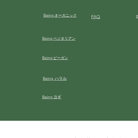
Being
オーガニック
FAQ
Being
ベジタリアン
Being
ビーガン
Being ハラル
Being ヨギ