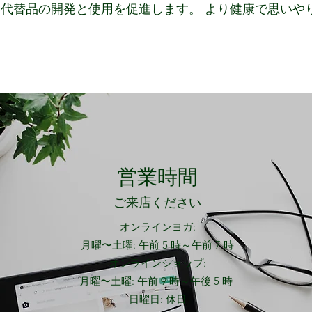
代替品の開発と使用を促進します。 より健康で思いや
営業時間
ご来店ください
オンラインヨガ:
月曜〜土曜: 午前 5 時～午前 7 時
オンラインショップ:
月曜〜土曜: 午前 9 時～午後 5 時
日曜日: 休日