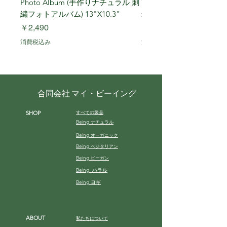
Photo Album (手作りナチュラル 刺
Year (Iwafune) 新潟
繍フォトアルバム) 13"X10.3"
米, R7年 (岩船) 10 Kg
価格
価格
￥2,490
￥7,900
消費税込み
消費税込み
合同会社 マイ・ビーイング
すべての製品
SHOP
Being
ナチュラル
Being
オーガニック
Being
ベジタリアン
Being
ビーガン
Being ハラル
Being ヨギ
ABOUT
私たちについて