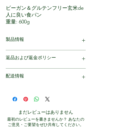
ビーガン＆グルテンフリー玄米de
人に良い食パン
重量: 600g
原材料名：玄米粉(玄米秋田県産)、
なたね油、甜菜糖、濃縮豆乳 (大豆
製品情報
を含む)、食物繊維、パン酵母、こ
んにゃ く粉、KS乳酸菌生産物質、
秋田県の岩屋製パンが手がける「ヘルシー・
食塩(沖縄産)、米酢.
返品および返金ポリシー
ヴィーガン＆グルテンフリー玄米パン」は、
小麦・卵・乳製品・保存料不使
身体と心にやさしい600gのこだわりの一品
用。
です。秋田県産玄米粉を使用し、沖縄産の自
保証はございませんので、商品に不備、破損
配送情報
保存方法: 高温多湿を避けて保存し
然塩、甜菜糖、菜種油、濃縮豆乳（大豆含
がございましたら商品到着後すぐにご返品を
て下さ い.
む）など、植物由来の素材が丁寧にブレンド
承ります。 チェックアウト時に返品ポリシ
されています。さらに、食物繊維、こんにゃ
ーをお読みください。
お買い上げ金額により送料無料：東北、関
備考：ビーガン、グルテンフリー,
く粉、KS乳酸菌生成素材、米酢、パン酵母
東、信越, 北陸、東海: 1万円以上; 北海道, 関
腸の健康に良い.
を加え、腸内環境を整える工夫がされていま
西, 中国、四国, 九州：1.5万円以上; 沖縄：2
賞味期限: 製造から55日 (実際の日
す。小麦・卵・乳製品・保存料は一切不使用
万円以上。 代金引換でのお支払いは別途手
付は製品説明のラベルに印刷され
まだレビューはありません
で、グルテンフリーとヴィーガンのライフス
数料がかかります。 詳細については、配送
ています。)
タイルにぴったり。常温で高温多湿を避けて
最初のレビューを書きませんか？ あなたの
条件をご確認下さい。
製造所：岩谷製パン, 秋田
ご意見・ご要望をぜひ共有してください。
保存すれば、製造日より55日間の賞味期限が