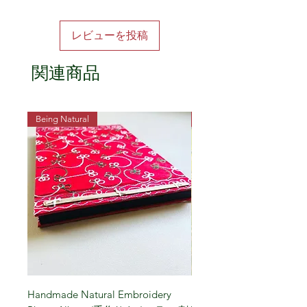
あります（具体的な日付は商品ラベルに記
載）。毎日の食卓に、秋田の豊かさと思いや
レビューを投稿
りを届ける一品です。
関連商品
Being Natural
Being Vegetarian
Handmade Natural Embroidery
Niigata Koshihikari Brown