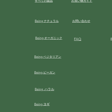
すべての製品
お買い物ガイド
Being
ナチュラル
お問い合わせ
Being
オーガニック
FAQ
Being
ベジタリアン
Being
ビーガン
Being ハラル
Being ヨギ