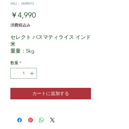
SKU： AMB015
価格
￥4,990
消費税込み
セレクト バスマティライス インド
米
重量：5kg
原産国：インド
数量
*
原材料：米
厳選されたバスマティライスは、
ビリヤニ、プラオ、蒸しご飯な
ど、あらゆる料理に使用されてい
ます。その香りはバスマティライ
カートに追加する
スならではの魅力です。