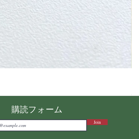
Ni
価
￥7
消費
購読フォーム
Join