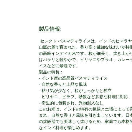
製品情報:
セレクト バスマティライスは、インドのヒマラヤ
山脈の麓で育まれた、香り高く繊細な味わいが特
の高級インディカ米です。粒が細長く、炊き上が
はパラリと軽やかで、ビリヤニやプラオ、カレー
イスなどに最適です。
製品の特長：
- インド産の高品質バスマティライス
- 自然な香りと上品な風味
- 粘り気が少なく、粒がしっかりと独立
- ビリヤニ、ピラフ、炒飯など多彩な料理に対応
- 衛生的に包装され、異物混入なし
このお米は、インドの特有の気候と土壌によって
まれ、自然な香りと風味を引き出しています。日
の炊飯器でも美味しく炊けるため、家庭でも本格
なインド料理が楽しめます。