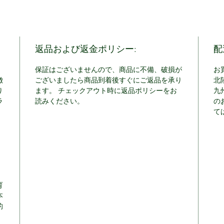
返品および返金ポリシー:
配
保証はございませんので、商品に不備、破損が
お
徴
ございましたら商品到着後すぐにご返品を承り
北
り
ます。 チェックアウト時に返品ポリシーをお
九
ラ
読みください。
の
て
育
本
的