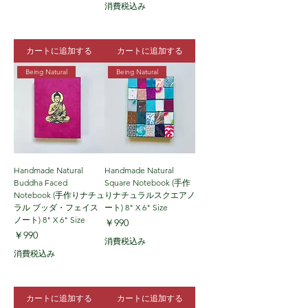
消費税込み
カートに追加する
カートに追加する
Being Natural
Being Natural
Handmade Natural
Handmade Natural
Buddha Faced
Square Notebook (手作
Notebook (手作りナチュ
りナチュラルスクエアノ
ラル ブッダ・フェイス
ート) 8" X 6" Size
ノート) 8" X 6" Size
価格
￥990
価格
￥990
消費税込み
消費税込み
カートに追加する
カートに追加する