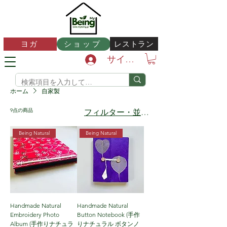
レストラン
ヨガ
ショップ
サインイン
ホーム
自家製
9点の商品
フィルター・並び替え
Being Natural
Being Natural
Handmade Natural
Handmade Natural
Embroidery Photo
Button Notebook (手作
Album (手作りナチュラ
りナチュラル ボタンノ