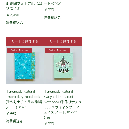
ル 刺繍フォトアルバム)
ート) 8"X6"
13"X10.3"
価格
￥990
価格
￥2,490
消費税込み
消費税込み
カートに追加する
カートに追加する
Being Natural
Being Natural
Handmade Natural
Handmade Natural
Embroidery Notebook
Swoyambhu Faced
(手作りナチュラル 刺繍
Notebook (手作りナチュ
ノート) 8"X6"
ラル スウォヤンブ・フ
ェイス ノート) 8"X 6"
価格
￥990
Size
消費税込み
価格
￥990