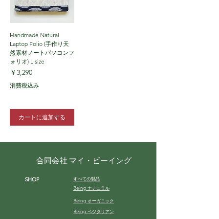
Handmade Natural
Laptop Folio (手作り天
然素材ノートパソコンフ
ォリオ) L size
価格
￥3,290
消費税込み
カートに追加する
合同会社 マイ・ビーイング
すべての製品
SHOP
Being
ナチュラル
Being
オーガニック
Being
ベジタリアン