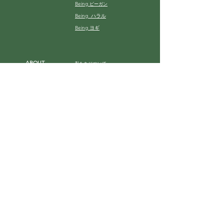
Being
ビーガン
Being ハラル
Being ヨギ
ABOUT
私たちについて
サービス
B2B ソリューション
ギャラリー
HELP
お買い物ガイド
お問い合わせ
購読フォーム
FAQ
Join