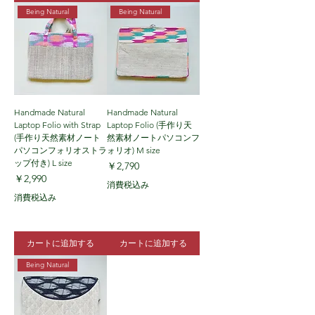
Being Natural
Being Natural
Handmade Natural
Handmade Natural
Laptop Folio with Strap
Laptop Folio (手作り天
(手作り天然素材ノート
然素材ノートパソコンフ
パソコンフォリオストラ
ォリオ) M size
ップ付き) L size
価格
￥2,790
価格
￥2,990
消費税込み
消費税込み
カートに追加する
カートに追加する
Being Natural