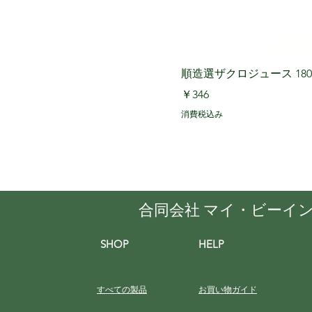
順造選ザクロジュース 180 
価格
￥346
消費税込み
合同会社 マイ・ビーイ
SHOP
HELP
すべての製品
お買い物ガイド