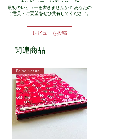
数料がかかります。 詳細については、配送
最初のレビューを書きませんか？ あなたの
条件をご確認下さい。
ご意見・ご要望をぜひ共有してください。
レビューを投稿
関連商品
Being Natural
Being Vegetarian