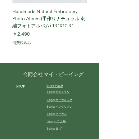
Handmade Natural Embroidery
Niigata Koshihikari Brown
Photo Album (手作りナチュラル 刺
Year (Iwafune) 新潟
繍フォトアルバム) 13"X10.3"
米, R7年 (岩船) 10 Kg
価格
価格
￥2,490
￥7,900
消費税込み
消費税込み
合同会社 マイ・ビーイング
すべての製品
SHOP
Being
ナチュラル
Being
オーガニック
Being
ベジタリアン
Being
ビーガン
Being ハラル
Being ヨギ