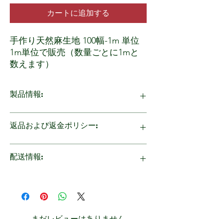
カートに追加する
手作り天然麻生地 100幅-1m 単位
1m単位で販売（数量ごとに1mと
数えます）
カラーオプション: オフホワイト
幅：約100 cm
製品情報:
素材：100%麻
洗濯：シングルウォッシュ
ネパールのヒマラヤ地域で栽培されるオーガ
最小注文：1メートル
返品および返金ポリシー:
ニック麻は高品質です。布は麻の繊維から作
原産国：ネパール
られています。綿などに比べ、少しザラザラ
販売者：合同会社 マイ・ビーイン
とした硬い手触りが特徴です。 麻は通気性
保証はございませんので、商品に不備、破損
配送情報:
グ、日本
が良く吸水・吸湿性に優れていて、繊維が伸
がございましたら商品到着後すぐにご返品を
びにくく硬いので汗をかいても肌に張り付か
承ります。 チェックアウト時に返品ポリシ
ず夏でも快適に過ごす事が出来ます。 ま
ーをお読みください。
お買い上げ金額により送料無料：東北、関
た、吸い取った水分を素早く外に発散してく
東、信越, 北陸、東海: 1万円以上; 北海道, 関
れるので、カビや雑菌の繁殖も抑えてくれま
西, 中国、四国, 九州：1.5万円以上; 沖縄：2
す。
万円以上。 代金引換でのお支払いは別途手
まだレビューはありません