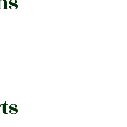
ns
ts