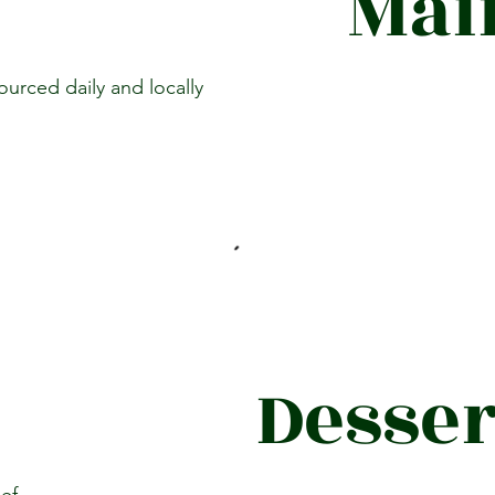
Mai
sourced daily and locally
Desser