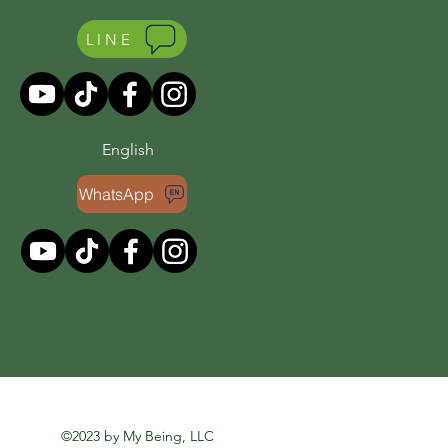
LINE
English
WhatsApp
©2023 by My Being, LLC